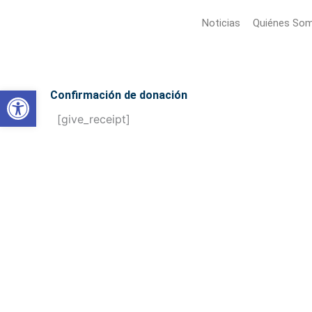
Ir
Noticias
Quiénes So
al
contenido
Abrir barra de herramientas
Confirmación de donación
[give_receipt]