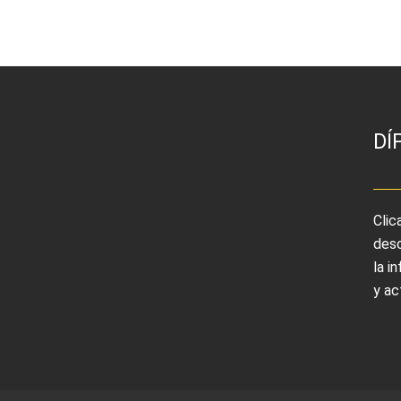
DÍ
Clic
desc
la i
y ac