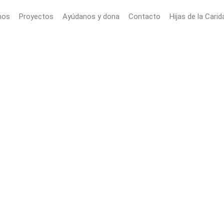
mos
Proyectos
Ayúdanos y dona
Contacto
Hijas de la Carid