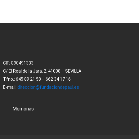
CIF:
G90491333
C/ El Real de la Jara, 2. 41008 – SEVILLA
Tfno.: 645 89 21 58 – 662 34 17 16
E-mail:
direccion@fundaciondepaul.es
Memorias