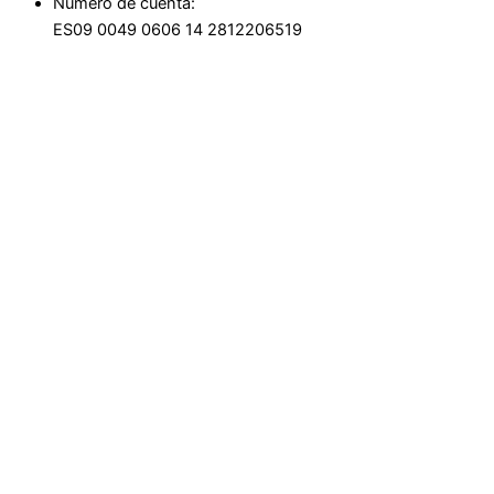
Número de cuenta:
ES09 0049 0606 14 2812206519