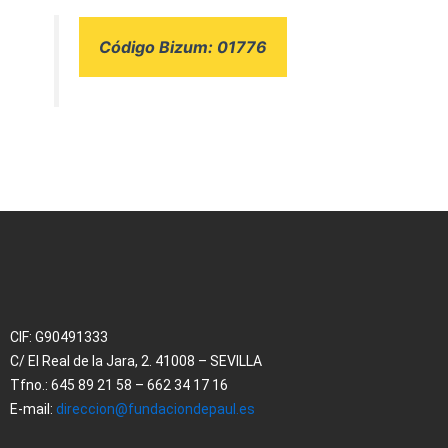
Código Bizum: 01776
CIF:
G90491333
C/ El Real de la Jara, 2. 41008 – SEVILLA
Tfno.: 645 89 21 58 – 662 34 17 16
E-mail:
direccion@fundaciondepaul.es