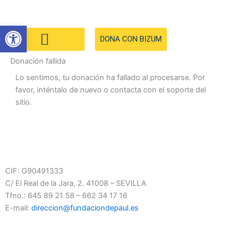
Ir
al
Abrir barra de herramientas
contenido
DONA CON BIZUM
Donación fallida
Lo sentimos, tu donación ha fallado al procesarse. Por
favor, inténtalo de nuevo o contacta con el soporte del
sitio.
CIF:
G90491333
C/ El Real de la Jara, 2. 41008 – SEVILLA
Tfno.: 645 89 21 58 – 662 34 17 16
E-mail:
direccion@fundaciondepaul.es