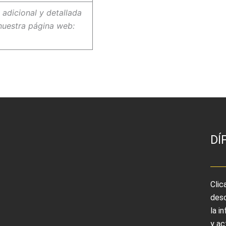
 adicional y detallada
nuestra página web:
DÍ
Clic
desc
la i
y ac