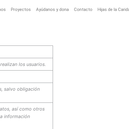
mos
Proyectos
Ayúdanos y dona
Contacto
Hijas de la Carid
ealizan los usuarios.
, salvo obligación
datos, así como otros
la información