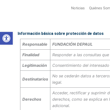
Ir
Noticias
Quiénes So
al
contenido
Abrir barra de herramientas
Información básica sobre protección de datos
Responsable
FUNDACIÓN DEPAUL
Finalidad
Responder a las consultas que r
Legitimación
Consentimiento del interesado
No se cederán datos a terceros
Destinatarios
legal.
Acceder, rectificar y suprimir 
Derechos
derechos, como se explica en 
adicional.