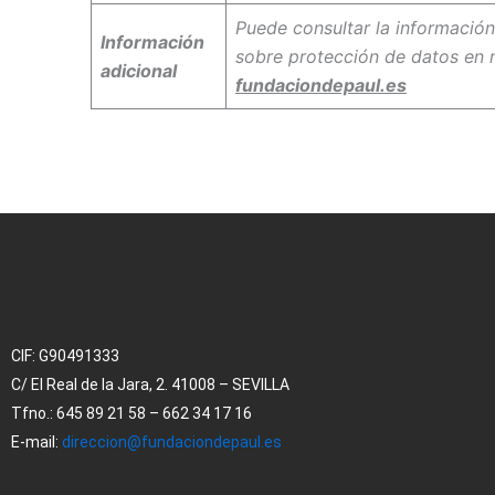
Puede consultar la información
Información
sobre protección de datos en 
adicional
fundaciondepaul.es
CIF:
G90491333
C/ El Real de la Jara, 2. 41008 – SEVILLA
Tfno.: 645 89 21 58 – 662 34 17 16
E-mail:
direccion@fundaciondepaul.es