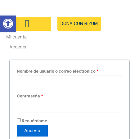
Ir
al
Abrir barra de herramientas
contenido
DONA CON BIZUM
Mi cuenta
Acceder
Obligatorio
Obligatorio
Nombre de usuario o correo electrónico
*
Contraseña
*
Recuérdame
Acceso