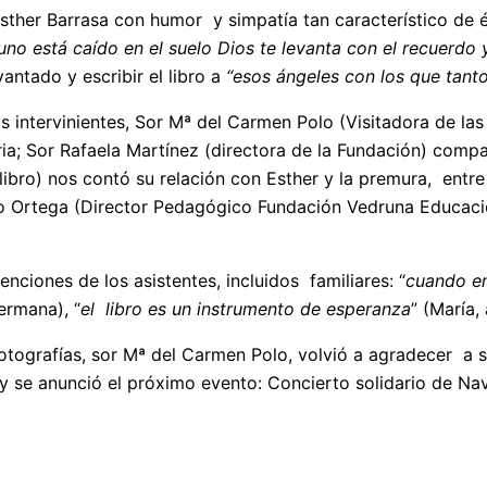
ther Barrasa con humor y simpatía tan característico de él.
no está caído en el suelo Dios te levanta con el recuerdo 
vantado y escribir el libro a
“esos ángeles con los que tant
 intervinientes, Sor Mª del Carmen Polo (Visitadora de las
ria; Sor Rafaela Martínez (directora de la Fundación) comp
ibro) nos contó su relación con Esther y la premura, entre 
o Ortega (Director Pedagógico Fundación Vedruna Educació
nciones de los asistentes, incluidos familiares: “
cuando e
ermana), “
el libro es un instrumento de esperanza
” (María,
otografías, sor Mª del Carmen Polo, volvió a agradecer a su
 y se anunció el próximo evento: Concierto solidario de N