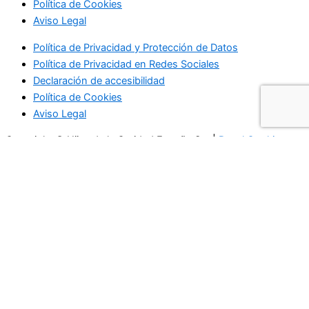
Política de Cookies
Aviso Legal
Política de Privacidad y Protección de Datos
Política de Privacidad en Redes Sociales
Declaración de accesibilidad
Política de Cookies
Aviso Legal
Copyright © Hijas de la Caridad España Sur |
Panel Cookies
Ir al contenido
Abrir barra de herramientas
Herramientas de accesibilidad
Aumentar texto
Disminuir texto
Escala de grises
Alto contraste
Contraste negativo