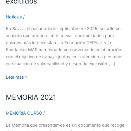
excluidos
fuerzas
en
Sevilla
Noticias
/
para
En Sevilla, el pasado 4 de septiembre de 2025, se selló un
apoyar
acuerdo que promete abrir nuevas oportunidades para
a
quienes más lo necesitan. La Fundación DEPAUL y la
los
Fundación MAS han firmado un convenio de colaboración
más
con el objetivo de trabajar juntas en la atención a personas
vulnerables
en situación de vulnerabilidad y riesgo de exclusión […]
y
excluidos
Leer más »
MEMORIA 2021
MEMORIA
2021
MEMORIA CURSO
/
La Memoria que presentamos es un documento que recoge