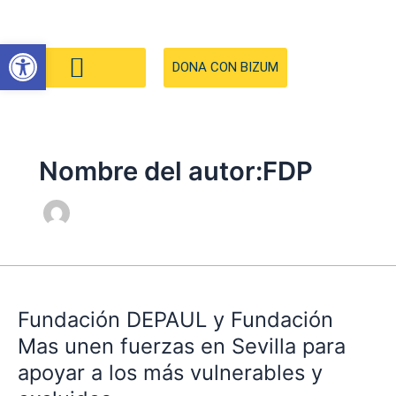
Ir
al
Abrir barra de herramientas
contenido
DONA CON BIZUM
Nombre del autor:FDP
Fundación
DEPAUL
Fundación DEPAUL y Fundación
y
Fundación
Mas unen fuerzas en Sevilla para
Mas
apoyar a los más vulnerables y
unen