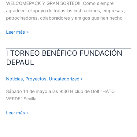
WELCOMEPACK Y GRAN SORTEO!!! Como siempre
agradecer el apoyo de todas las instituciones, empresas ,
patrocinadores, colaboradores y amigos que han hecho
Leer más »
I TORNEO BENÉFICO FUNDACIÓN
I
TORNEO
DEPAUL
BENÉFICO
FUNDACIÓN
Noticias
,
Proyectos
,
Uncategorized
/
DEPAUL
Sábado 14 de mayo a las 9:30 H club de Golf “HATO
VERDE” Sevilla.
Leer más »
CENTROS