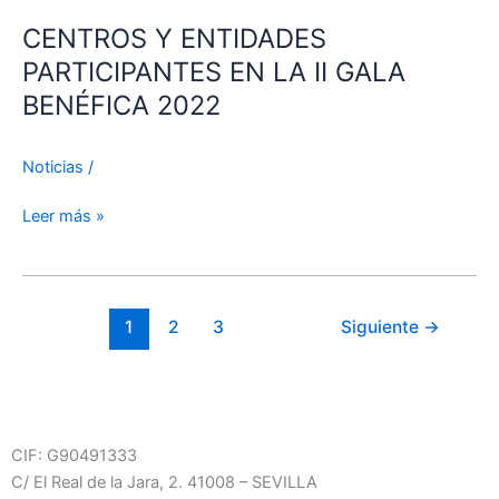
Y
CENTROS Y ENTIDADES
ENTIDADES
PARTICIPANTES
PARTICIPANTES EN LA II GALA
EN
BENÉFICA 2022
LA
II
Noticias
/
GALA
BENÉFICA
Leer más »
2022
1
2
3
Siguiente
→
CIF:
G90491333
C/ El Real de la Jara, 2. 41008 – SEVILLA