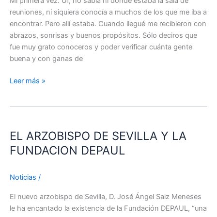
Mi primera vez. Uf, no sabía ni dónde estaba la sala de
reuniones, ni siquiera conocía a muchos de los que me iba a
encontrar. Pero allí estaba. Cuando llegué me recibieron con
abrazos, sonrisas y buenos propósitos. Sólo deciros que
fue muy grato conoceros y poder verificar cuánta gente
buena y con ganas de
Leer más »
EL
ARZOBISPO
EL ARZOBISPO DE SEVILLA Y LA
DE
SEVILLA
FUNDACION DEPAUL
Y
LA
Noticias
/
FUNDACION
DEPAUL
El nuevo arzobispo de Sevilla, D. José Ángel Saiz Meneses
le ha encantado la existencia de la Fundación DEPAUL, “una