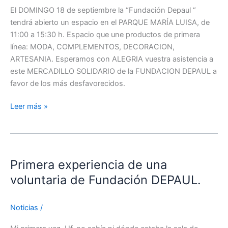
El DOMINGO 18 de septiembre la “Fundación Depaul “
tendrá abierto un espacio en el PARQUE MARÍA LUISA, de
11:00 a 15:30 h. Espacio que une productos de primera
línea: MODA, COMPLEMENTOS, DECORACION,
ARTESANIA. Esperamos con ALEGRIA vuestra asistencia a
este MERCADILLO SOLIDARIO de la FUNDACION DEPAUL a
favor de los más desfavorecidos.
Leer más »
Primera
experiencia
Primera experiencia de una
de
una
voluntaria de Fundación DEPAUL.
voluntaria
de
Noticias
/
Fundación
DEPAUL.