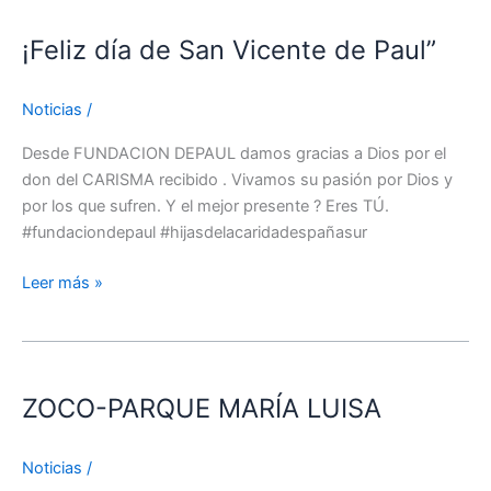
día
¡Feliz día de San Vicente de Paul”
de
San
Vicente
Noticias
/
de
Paul”
Desde FUNDACION DEPAUL damos gracias a Dios por el
don del CARISMA recibido . Vivamos su pasión por Dios y
por los que sufren. Y el mejor presente ? Eres TÚ.
#fundaciondepaul #hijasdelacaridadespañasur
Leer más »
ZOCO-
PARQUE
ZOCO-PARQUE MARÍA LUISA
MARÍA
LUISA
Noticias
/